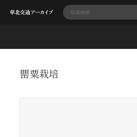
罌粟栽培
+
-