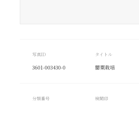
写真ID
タイトル
3601-003430-0
罌粟栽培
分類番号
検閲印