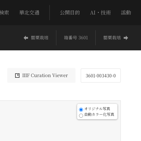
検索
華北交通
公開目的
AI・技術
活動
罌粟栽培
箱番号 3601
罌粟栽培
IIIF Curation Viewer
3601-003430-0
オリジナル写真
自動カラー化写真