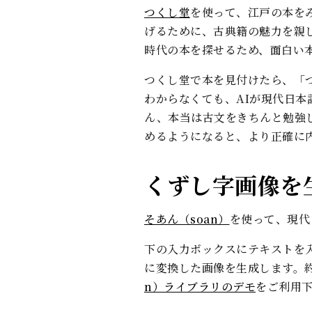
つくし堂
を使って、江戸の本を
げるために、古典籍の魅力を親
時代の本を探せるため、面白い
つくし堂で本を見付けたら、「
わからなくても、AIが現代日
ん、本当は古文をきちんと勉強
めるようになると、より正確に
くずし字画像を
そあん（soan）
を使って、現代
下の入力ボックスにテキストを
に変換した画像を生成します。
n）ライブラリのデモ
をご利用