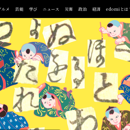
グルメ
芸能
学び
ニュース
災害
政治
経済
edomiとは