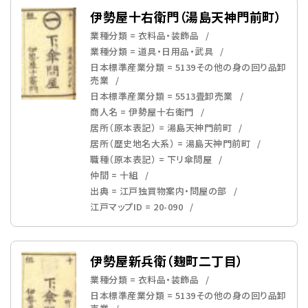
伊勢屋十右衛門（湯島天神門前町）
業種分類 = 衣料品・装飾品
業種分類 = 道具・日用品・武具
日本標準産業分類 = 5139その他の身の回り品卸
売業
日本標準産業分類 = 5513畳卸売業
商人名 = 伊勢屋十右衛門
居所（原本表記） = 湯島天神門前町
居所（歴史地名大系） = 湯島天神門前町
職種（原本表記） = 下リ傘問屋
仲間 = 十組
出典 = 江戸独買物案内・問屋の部
江戸マップID = 20-090
伊勢屋新兵衛（麹町二丁目）
業種分類 = 衣料品・装飾品
日本標準産業分類 = 5139その他の身の回り品卸