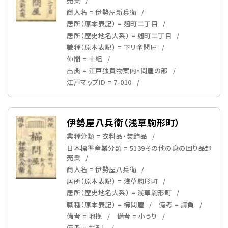
売業
商人名 = 伊勢屋新兵衛
居所（原本表記） = 麹町二丁目
居所（歴史地名大系） = 麹町二丁目
職種（原本表記） = 下リ傘問屋
仲間 = 十組
出典 = 江戸独買物案内・問屋の部
江戸マップID = 7-010
伊勢屋八兵衛（浅草駒形町）
業種分類 = 衣料品・装飾品
日本標準産業分類 = 5139その他の身の回り品卸
売業
商人名 = 伊勢屋八兵衛
居所（原本表記） = 浅草駒形町
居所（歴史地名大系） = 浅草駒形町
職種（原本表記） = 櫛問屋
備考 = 請負
備考 = 地挽
備考 = 小うり
備考 = おろし