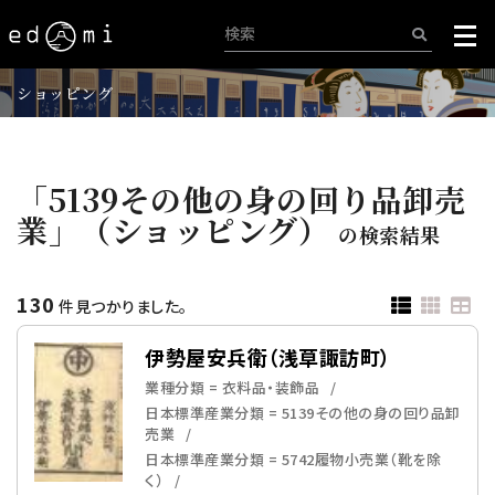
ショッピング
「5139その他の身の回り品卸売
業」（ショッピング）
の検索結果
130
件見つかりました。
伊勢屋安兵衛（浅草諏訪町）
業種分類 = 衣料品・装飾品
日本標準産業分類 = 5139その他の身の回り品卸
売業
日本標準産業分類 = 5742履物小売業（靴を除
く）