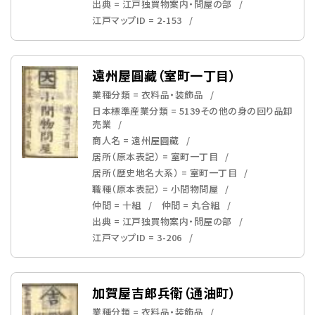
出典 = 江戸独買物案内・問屋の部
江戸マップID = 2-153
遠州屋圓藏（室町一丁目）
業種分類 = 衣料品・装飾品
日本標準産業分類 = 5139その他の身の回り品卸
売業
商人名 = 遠州屋圓藏
居所（原本表記） = 室町一丁目
居所（歴史地名大系） = 室町一丁目
職種（原本表記） = 小間物問屋
仲間 = 十組
仲間 = 丸合組
出典 = 江戸独買物案内・問屋の部
江戸マップID = 3-206
加賀屋吉郎兵衛（通油町）
業種分類 = 衣料品・装飾品