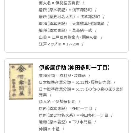
商人名 = 伊勢屋安兵衛
居所（原本表記） = 浅草諏訪町
居所（歴史地名大系） = 浅草諏訪町
職種（原本表記） = 天鵞絨真田類問屋
職種（原本表記） = 革鼻緒一式
出典 = 江戸独買物案内・問屋の部
江戸マップID = 17-200
伊勢屋伊助（神田多町一丁目）
業種分類 = 衣料品・装飾品
日本標準産業分類 = 5132靴・履物卸売業
日本標準産業分類 = 5139その他の身の回り品卸
売業
商人名 = 伊勢屋伊助
居所（原本表記） = 多町一丁目
居所（歴史地名大系） = 神田多町一丁目
職種（原本表記） = 下リ傘問屋
仲間 = 十組