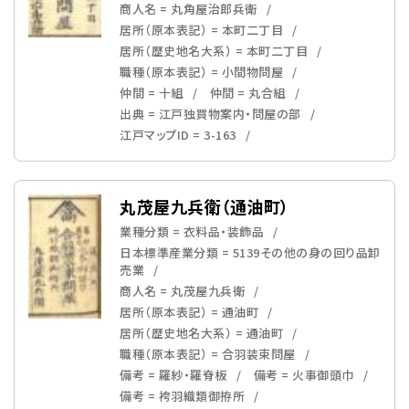
商人名 = 丸角屋治郎兵衛
居所（原本表記） = 本町二丁目
居所（歴史地名大系） = 本町二丁目
職種（原本表記） = 小間物問屋
仲間 = 十組
仲間 = 丸合組
出典 = 江戸独買物案内・問屋の部
江戸マップID = 3-163
丸茂屋九兵衛（通油町）
業種分類 = 衣料品・装飾品
日本標準産業分類 = 5139その他の身の回り品卸
売業
商人名 = 丸茂屋九兵衛
居所（原本表記） = 通油町
居所（歴史地名大系） = 通油町
職種（原本表記） = 合羽装束問屋
備考 = 羅紗・羅脊板
備考 = 火事御頭巾
備考 = 袴羽織類御拵所