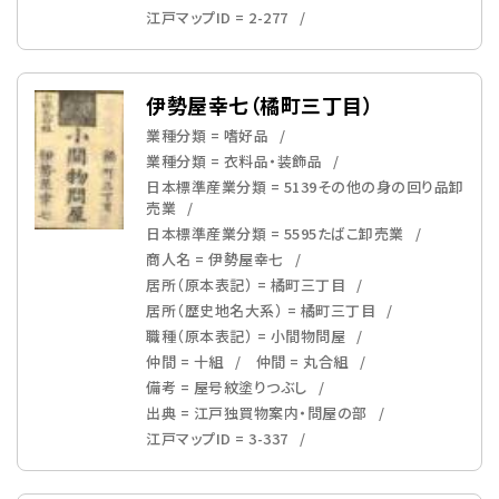
江戸マップID = 2-277
伊勢屋幸七（橘町三丁目）
業種分類 = 嗜好品
業種分類 = 衣料品・装飾品
日本標準産業分類 = 5139その他の身の回り品卸
売業
日本標準産業分類 = 5595たばこ卸売業
商人名 = 伊勢屋幸七
居所（原本表記） = 橘町三丁目
居所（歴史地名大系） = 橘町三丁目
職種（原本表記） = 小間物問屋
仲間 = 十組
仲間 = 丸合組
備考 = 屋号紋塗りつぶし
出典 = 江戸独買物案内・問屋の部
江戸マップID = 3-337