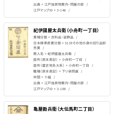
出典 = 江戸独買物案内・問屋の部
江戸マップID = 3-146
紀伊國屋太兵衛（小舟町一丁目）
業種分類 = 衣料品・装飾品
日本標準産業分類 = 5139その他の身の回り品卸
売業
商人名 = 紀伊國屋太兵衛
居所（原本表記） = 小舟町一丁目
居所（歴史地名大系） = 小舟町一丁目
職種（原本表記） = 下リ傘問屋
仲間 = 十組
出典 = 江戸独買物案内・問屋の部
江戸マップID = 3-186
亀屋勘兵衛（大伝馬町二丁目）