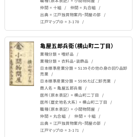
職種（原本表記） = 小間物問屋
仲間 = 十組
仲間 = 丸合組
出典 = 江戸独買物案内・問屋の部
江戸マップID = 3-170
亀屋五郎兵衛（横山町二丁目）
業種分類 = 嗜好品
業種分類 = 衣料品・装飾品
日本標準産業分類 = 5139その他の身の回り品卸
売業
日本標準産業分類 = 5595たばこ卸売業
商人名 = 亀屋五郎兵衛
居所（原本表記） = 横山町二丁目
居所（歴史地名大系） = 横山町二丁目
職種（原本表記） = 小間物問屋
仲間 = 丸合組
仲間 = 十組
出典 = 江戸独買物案内・問屋の部
江戸マップID = 3-171