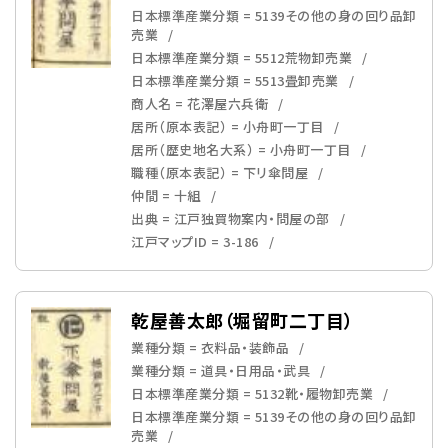
日本標準産業分類 = 5139その他の身の回り品卸
売業
日本標準産業分類 = 5512荒物卸売業
日本標準産業分類 = 5513畳卸売業
商人名 = 花澤屋六兵衛
居所（原本表記） = 小舟町一丁目
居所（歴史地名大系） = 小舟町一丁目
職種（原本表記） = 下リ傘問屋
仲間 = 十組
出典 = 江戸独買物案内・問屋の部
江戸マップID = 3-186
乾屋善太郎（堀留町二丁目）
業種分類 = 衣料品・装飾品
業種分類 = 道具・日用品・武具
日本標準産業分類 = 5132靴・履物卸売業
日本標準産業分類 = 5139その他の身の回り品卸
売業