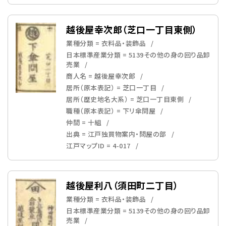
越後屋幸次郎（芝口一丁目東側）
業種分類 = 衣料品・装飾品
日本標準産業分類 = 5139その他の身の回り品卸
売業
商人名 = 越後屋幸次郎
居所（原本表記） = 芝口一丁目
居所（歴史地名大系） = 芝口一丁目東側
職種（原本表記） = 下リ傘問屋
仲間 = 十組
出典 = 江戸独買物案内・問屋の部
江戸マップID = 4-017
越後屋利八（須田町二丁目）
業種分類 = 衣料品・装飾品
日本標準産業分類 = 5139その他の身の回り品卸
売業