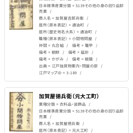
日本標準産業分類 = 5139その他の身の回り品卸
売業
商人名 = 加賀屋吉郎兵衛
居所（原本表記） = 通油町
居所（歴史地名大系） = 通油町
職種（原本表記） = 小間物問屋
仲間 = 丸合組
備考 = 鼈甲
備考 = 朝鮮
備考 = 磁針
備考 = かがみ
備考 = 眼鏡
出典 = 江戸独買物案内・問屋の部
江戸マップID = 3-180
加賀屋徳兵衛（元大工町）
業種分類 = 衣料品・装飾品
日本標準産業分類 = 5139その他の身の回り品卸
売業
商人名 = 加賀屋徳兵衛
居所（原本表記） = 元大工町