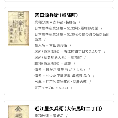
宮田源兵衛（照降町）
業種分類 = 衣料品・装飾品
日本標準産業分類 = 5132靴・履物卸売業
日本標準産業分類 = 5139その他の身の回り品卸
売業
商人名 = 宮田源兵衛
居所（原本表記） = 堀江町四丁目てりふり丁
居所（歴史地名大系） = 照降町
職種（原本表記） = 傘卸
備考 = 日がさ 菅笠 竹かさ しなゝ
備考 = せつた 下駄足駄 鼻緒類 品々
出典 = 江戸独買物案内・問屋の部
江戸マップID = 3-224
近江屋久兵衛（大伝馬町二丁目）
業種分類 = 嗜好品