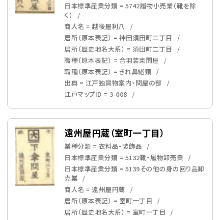
日本標準産業分類 = 5742履物小売業（靴を除
く）
商人名 = 越後屋利八
居所（原本表記） = 神田須田町二丁目
居所（歴史地名大系） = 須田町二丁目
職種（原本表記） = 合羽装束問屋
職種（原本表記） = きれ鼻緒類
出典 = 江戸独買物案内・問屋の部
江戸マップID = 3-008
遠州屋円蔵（室町一丁目）
業種分類 = 衣料品・装飾品
日本標準産業分類 = 5132靴・履物卸売業
日本標準産業分類 = 5139その他の身の回り品卸
売業
商人名 = 遠州屋円蔵
居所（原本表記） = 室町一丁目
居所（歴史地名大系） = 室町一丁目