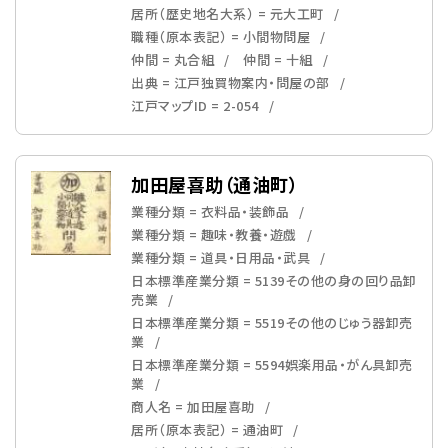
居所（歴史地名大系） = 元大工町
職種（原本表記） = 小間物問屋
仲間 = 丸合組
仲間 = 十組
出典 = 江戸独買物案内・問屋の部
江戸マップID = 2-054
加田屋喜助（通油町）
業種分類 = 衣料品・装飾品
業種分類 = 趣味・教養・遊戯
業種分類 = 道具・日用品・武具
日本標準産業分類 = 5139その他の身の回り品卸
売業
日本標準産業分類 = 5519その他のじゅう器卸売
業
日本標準産業分類 = 5594娯楽用品・がん具卸売
業
商人名 = 加田屋喜助
居所（原本表記） = 通油町