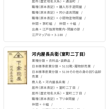
居所（歴史地名大系） = 通油町
職種（原本表記） = 雛人形手遊問屋
職種（原本表記） = 同小道具問屋
職種（原本表記） = 小間物塗物問屋
仲間 = 茅町組
仲間 = 十組
出典 = 江戸独買物案内・問屋の部
江戸マップID = 3-180
河内屋長兵衛（室町二丁目）
業種分類 = 衣料品・装飾品
日本標準産業分類 = 5132靴・履物卸売業
日本標準産業分類 = 5139その他の身の回り品卸
売業
商人名 = 河内屋長兵衛
居所（原本表記） = 室町二丁目
居所（歴史地名大系） = 室町二丁目
職種（原本表記） = 下リ傘問屋
仲間 = 十組