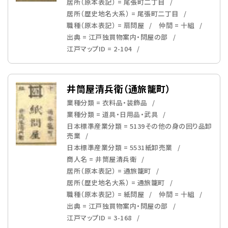
居所（原本表記） = 尾張町二丁目
居所（歴史地名大系） = 尾張町二丁目
職種（原本表記） = 扇問屋
仲間 = 十組
出典 = 江戸独買物案内・問屋の部
江戸マップID = 2-104
井筒屋清兵衛（通旅籠町）
業種分類 = 衣料品・装飾品
業種分類 = 道具・日用品・武具
日本標準産業分類 = 5139その他の身の回り品卸
売業
日本標準産業分類 = 5531紙卸売業
商人名 = 井筒屋清兵衛
居所（原本表記） = 通旅籠町
居所（歴史地名大系） = 通旅籠町
職種（原本表記） = 紙問屋
仲間 = 十組
出典 = 江戸独買物案内・問屋の部
江戸マップID = 3-168