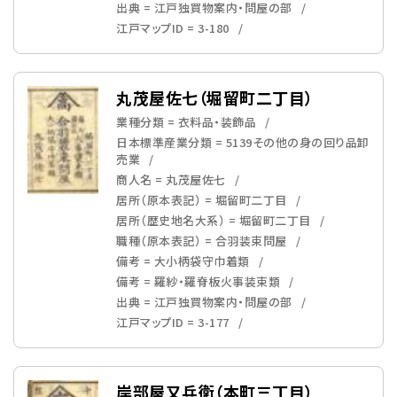
出典 = 江戸独買物案内・問屋の部
江戸マップID = 3-180
丸茂屋佐七（堀留町二丁目）
業種分類 = 衣料品・装飾品
日本標準産業分類 = 5139その他の身の回り品卸
売業
商人名 = 丸茂屋佐七
居所（原本表記） = 堀留町二丁目
居所（歴史地名大系） = 堀留町二丁目
職種（原本表記） = 合羽装束問屋
備考 = 大小柄袋守巾着類
備考 = 羅紗・羅脊板火事装束類
出典 = 江戸独買物案内・問屋の部
江戸マップID = 3-177
岸部屋又兵衛（本町三丁目）