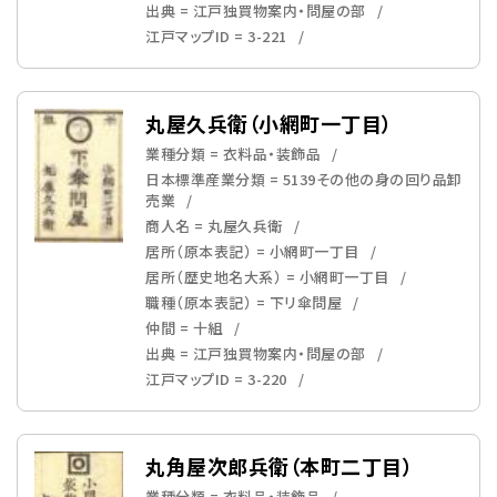
出典 = 江戸独買物案内・問屋の部
江戸マップID = 3-221
丸屋久兵衛（小網町一丁目）
業種分類 = 衣料品・装飾品
日本標準産業分類 = 5139その他の身の回り品卸
売業
商人名 = 丸屋久兵衛
居所（原本表記） = 小網町一丁目
居所（歴史地名大系） = 小網町一丁目
職種（原本表記） = 下リ傘問屋
仲間 = 十組
出典 = 江戸独買物案内・問屋の部
江戸マップID = 3-220
丸角屋次郎兵衛（本町二丁目）
業種分類 = 衣料品・装飾品