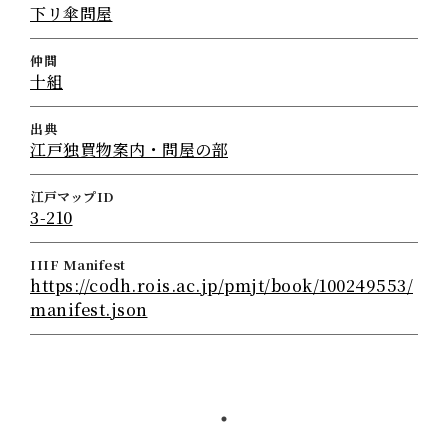
下リ傘問屋
仲間
十組
出典
江戸独買物案内・問屋の部
江戸マップID
3-210
IIIF Manifest
https://codh.rois.ac.jp/pmjt/book/100249553/
manifest.json