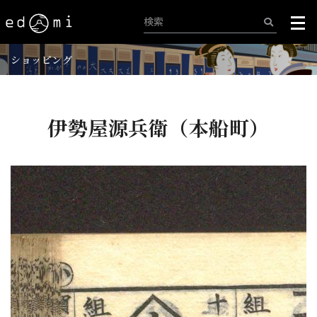
ショッピング
伊勢屋源兵衛（本船町）
+
-
102/515