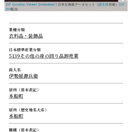
IIIF Curation Viewer Embedded
|
日本古典籍データセット（
国文研
所蔵）
CO
DH
配信
業種分類
衣料品・装飾品
日本標準産業分類
5139その他の身の回り品卸売業
商人名
伊勢屋源兵衛
居所（原本表記）
本船町
居所（歴史地名大系）
本船町
職種（原本表記）