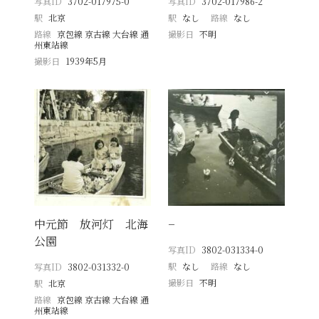
写真ID
3702-017975-0
写真ID
3702-017986-2
駅
北京
駅
なし
路線
なし
路線
京包線 京古線 大台線 通
撮影日
不明
州東站線
撮影日
1939年5月
中元節 放河灯 北海
−
公園
写真ID
3802-031334-0
駅
なし
路線
なし
写真ID
3802-031332-0
撮影日
不明
駅
北京
路線
京包線 京古線 大台線 通
州東站線