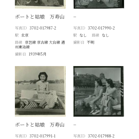
ボートと姑娘 万寿山
−
写真ID
3702-017987-2
写真ID
3702-017990-2
駅
北京
駅
なし
路線
なし
路線
京包線 京古線 大台線 通
撮影日
不明
州東站線
撮影日
1939年5月
ボートと姑娘 万寿山
−
写真ID
3702-017991-1
写真ID
3702-017988-2