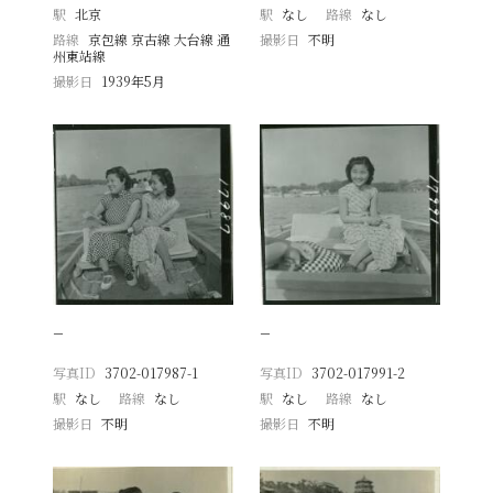
駅
北京
駅
なし
路線
なし
路線
京包線 京古線 大台線 通
撮影日
不明
州東站線
撮影日
1939年5月
−
−
写真ID
3702-017987-1
写真ID
3702-017991-2
駅
なし
路線
なし
駅
なし
路線
なし
撮影日
不明
撮影日
不明