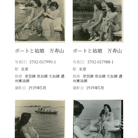
ボートと姑娘 万寿山
ボートと姑娘 万寿山
写真ID
3702-017990-1
写真ID
3702-017988-1
駅
北京
駅
北京
路線
京包線 京古線 大台線 通
路線
京包線 京古線 大台線 通
州東站線
州東站線
撮影日
1939年5月
撮影日
1939年5月