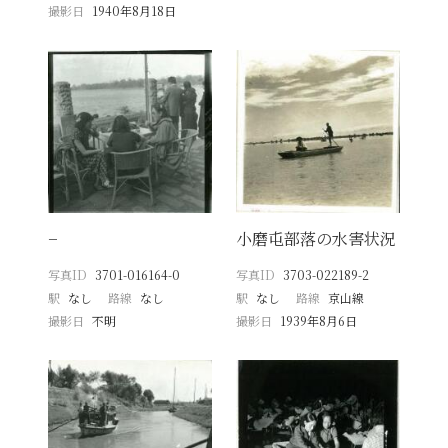
撮影日
1940年8月18日
−
小磨屯部落の水害状況
写真ID
3701-016164-0
写真ID
3703-022189-2
駅
なし
路線
なし
駅
なし
路線
京山線
撮影日
不明
撮影日
1939年8月6日