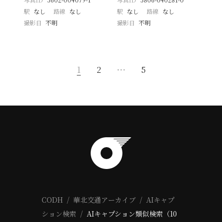
駅
なし
路線
なし
駅
なし
路線
なし
撮影日
不明
撮影日
不明
1
2
…
5
CODH
華北交通アーカイブ
AIキャプ
ション検索
AIキャプション類似検索（10