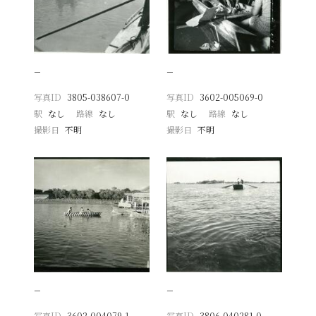
−
−
写真ID
3805-038607-0
写真ID
3602-005069-0
駅
なし
路線
なし
駅
なし
路線
なし
撮影日
不明
撮影日
不明
−
−
写真ID
3602-004079-1
写真ID
3806-040281-0