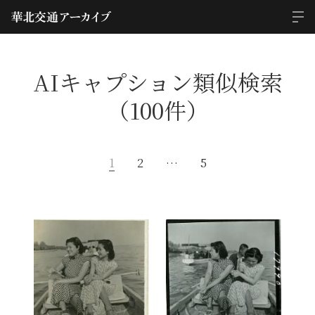
AIキャプション類似検索
（100件）
1
2
…
5