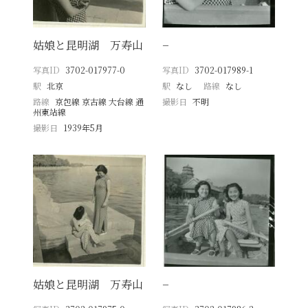
姑娘と昆明湖 万寿山
−
写真ID
3702-017977-0
写真ID
3702-017989-1
駅
北京
駅
なし
路線
なし
路線
京包線 京古線 大台線 通
撮影日
不明
州東站線
撮影日
1939年5月
姑娘と昆明湖 万寿山
−