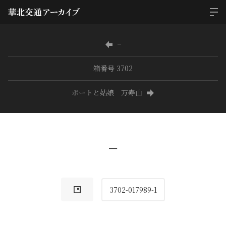
−
箱番号 3702
ボートと姑娘 万寿山
−
3702-017989-1