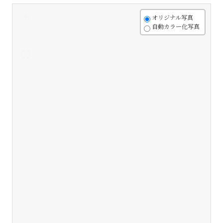
+
オリジナル写真
自動カラー化写真
-