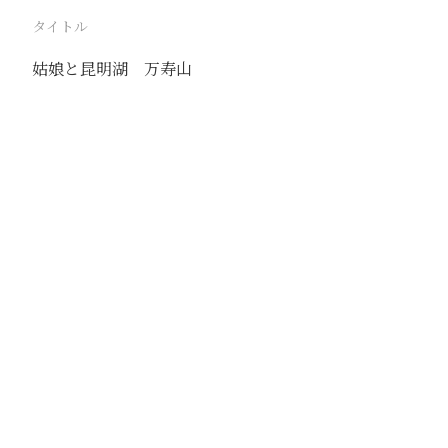
タイトル
姑娘と昆明湖 万寿山
駅
北京
路線
京古線
京包線
大台線
通州東站線
撮影年月
1939年5月