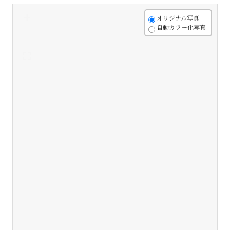
+
オリジナル写真
自動カラー化写真
-