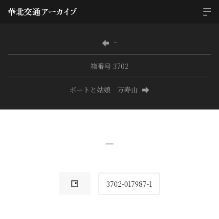
−
箱番号 3702
ボートと姑娘 万寿山
−
3702-017987-1