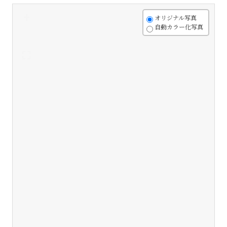
+
オリジナル写真
自動カラー化写真
-