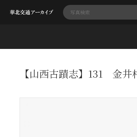
【山西古蹟志】131 金
+
-