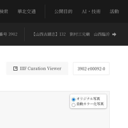
検索
華北交通
公開目的
AI・技術
活動
番号 3902
【山西古蹟志】132 劉村三元廟 山西臨汾
IIIF Curation Viewer
3902-r00092-0
オリジナル写真
自動カラー化写真