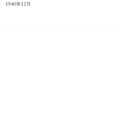
1940年12月
備考
東方文化学院京都研究所研究員であった水野
清一（のち京都大学人文科学研究所教授）と
助手であった日比野丈夫（のちに京都大学人
文科学研究所教授）が1940年12月に撮影した
写真です。主に『山西古蹟志』（中村印刷出
版部、1956年）に掲載されています。この写
真は、華北交通とは関係ありません。