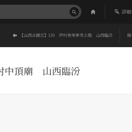
詳細
【山西古蹟志】130 伊村尭帝茅茨土階 山西臨汾
箱
井村中頂廟 山西臨汾