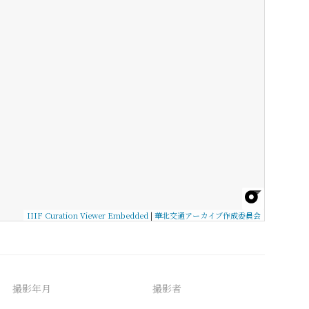
IIIF Curation Viewer Embedded
|
華北交通アーカイブ作成委員会
撮影年月
撮影者