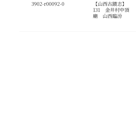
3902-r00092-0
【山西古蹟志】
131 金井村中頂
廟 山西臨汾
分類番号
検閲印