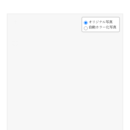
+
オリジナル写真
自動カラー化写真
-