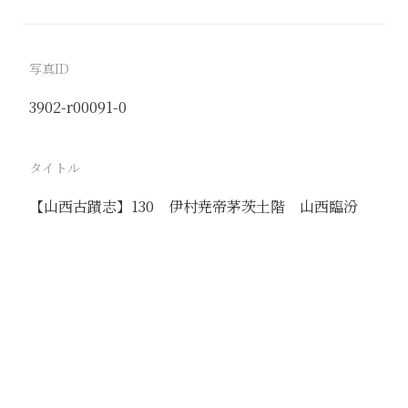
写真ID
3902-r00091-0
タイトル
【山西古蹟志】130 伊村尭帝茅茨土階 山西臨汾
駅
臨汾
路線
同蒲線