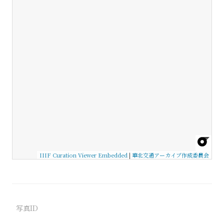
IIIF Curation Viewer Embedded
|
華北交通アーカイブ作成委員会
写真ID