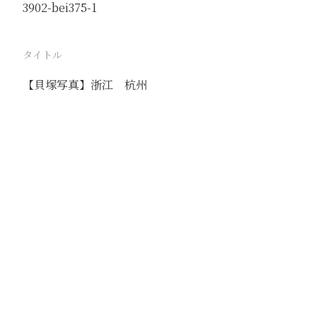
3902-bei375-1
タイトル
【貝塚写真】浙江 杭州
駅
杭州
路線
撮影年月
1936年9月