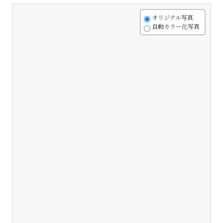
+
オリジナル写真
自動カラー化写真
-