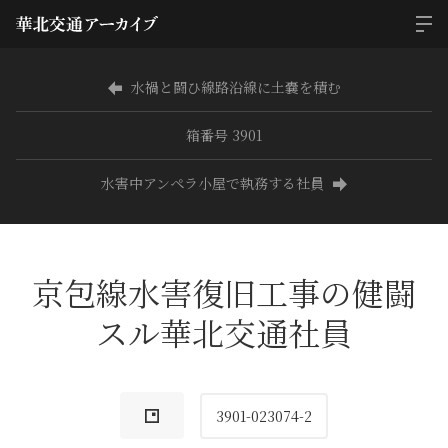
水禍と闘ひ線路沿線に土嚢を積む
箱番号 3901
水害中アンペラ小屋で執務する社員
京包線水害復旧工事の健闘
スル華北交通社員
3901-023074-2