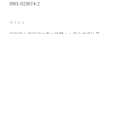
3901-023074-2
タイトル
京包線水害復旧工事の健闘スル華北交通社員
駅
路線
京包線
撮影年月