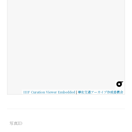
IIIF Curation Viewer Embedded
|
華北交通アーカイブ作成委員会
写真ID