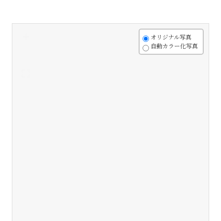
+
オリジナル写真
自動カラー化写真
-