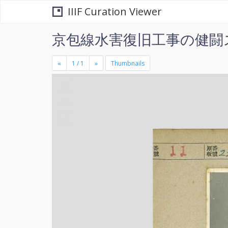
IIIF Curation Viewer
京包線水害復旧工事の健闘
«
»
Thumbnails
+
×
-
se