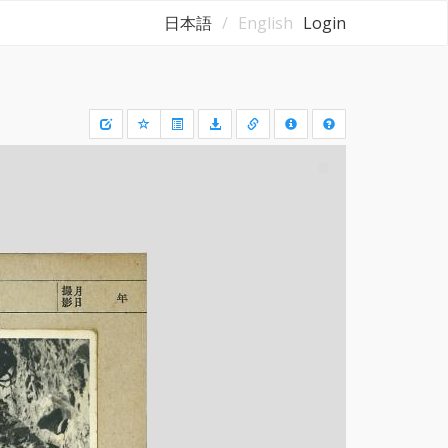
日本語
English
Login
Draw
a
rectangle