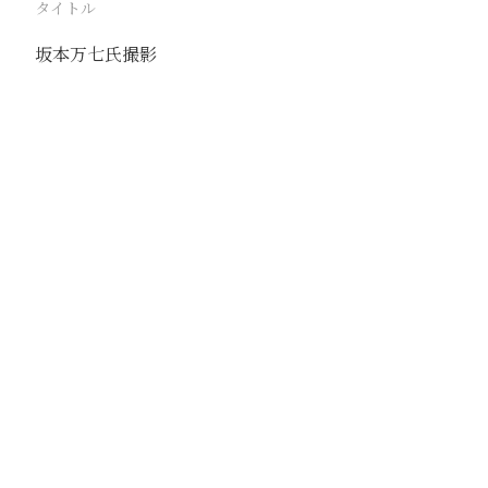
タイトル
坂本万七氏撮影
駅
路線
撮影年月
撮影者