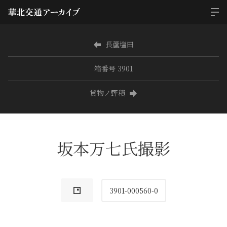
長蘆塩田
箱番号 3901
貨物ノ野積
坂本万七氏撮影
3901-000560-0