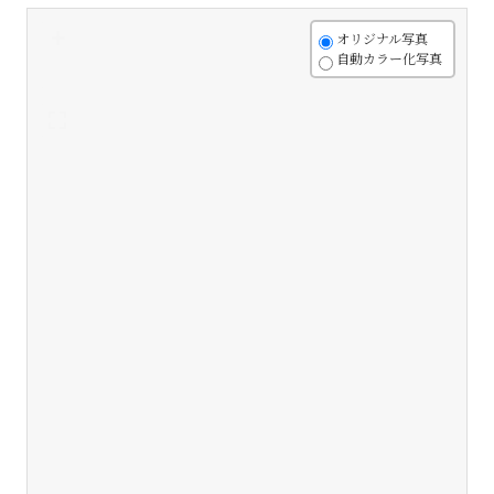
+
オリジナル写真
自動カラー化写真
-