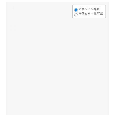
+
オリジナル写真
自動カラー化写真
-