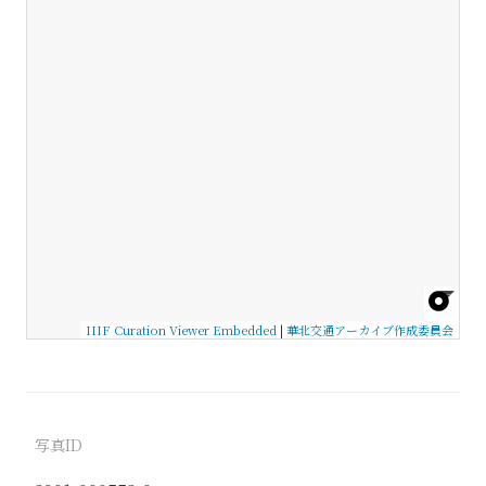
IIIF Curation Viewer Embedded
|
華北交通アーカイブ作成委員会
写真ID