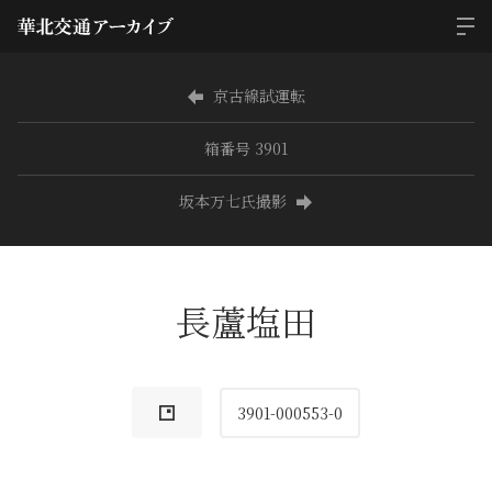
京古線試運転
箱番号 3901
坂本万七氏撮影
長蘆塩田
3901-000553-0