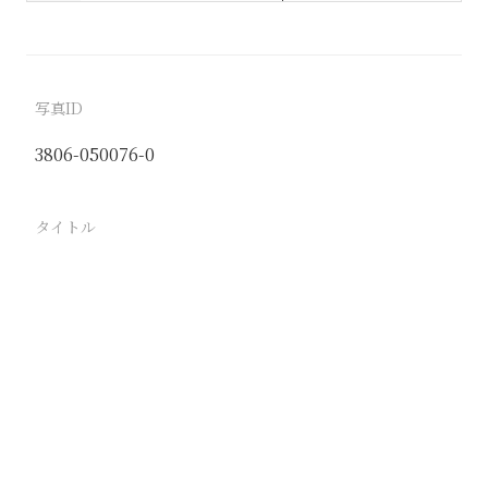
写真ID
3806-050076-0
タイトル
同塘線建設 測量班の前進移動中の小休止 沿河城－
幽州間
駅
沿河城
路線