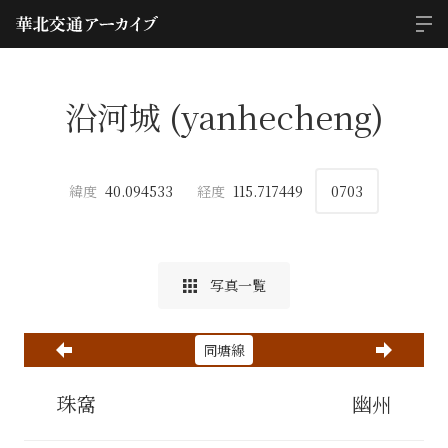
沿河城 (yanhecheng)
緯度
40.094533
経度
115.717449
0703
写真一覧
同塘線
珠窩
幽州