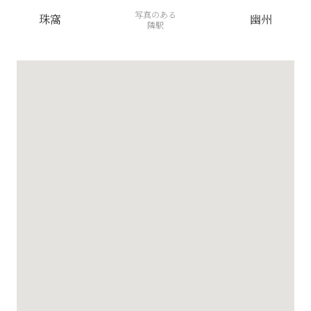
写真のある
珠窩
幽州
隣駅