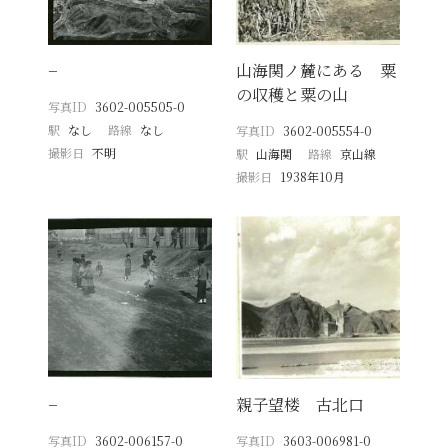
−
山海関ノ麓にある 粟
の収穫と粟の山
写真ID
3602-005505-0
駅
なし
路線
なし
写真ID
3602-005554-0
撮影日
不明
駅
山海関
路線
京山線
撮影日
1938年10月
−
親子望楼 古北口
写真ID
3602-006157-0
写真ID
3603-006981-0