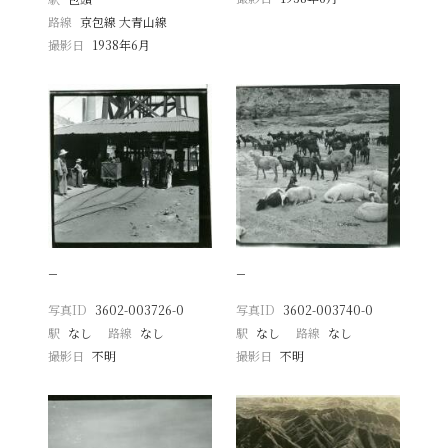
路線
京包線 大青山線
撮影日
1938年6月
−
−
写真ID
3602-003726-0
写真ID
3602-003740-0
駅
なし
路線
なし
駅
なし
路線
なし
撮影日
不明
撮影日
不明