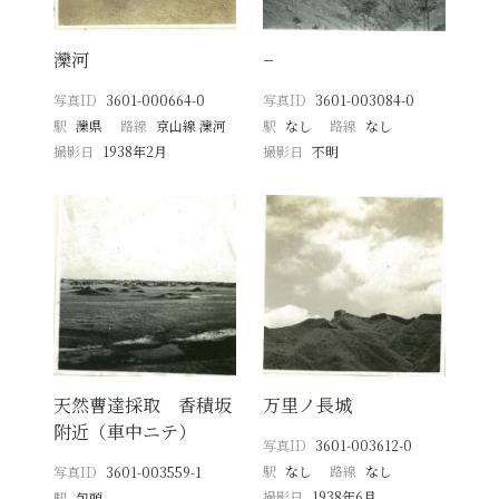
灤河
−
写真ID
3601-000664-0
写真ID
3601-003084-0
駅
灤県
路線
京山線 灤河
駅
なし
路線
なし
撮影日
1938年2月
撮影日
不明
天然曹達採取 香積坂
万里ノ長城
附近（車中ニテ）
写真ID
3601-003612-0
駅
なし
路線
なし
写真ID
3601-003559-1
撮影日
1938年6月
駅
包頭