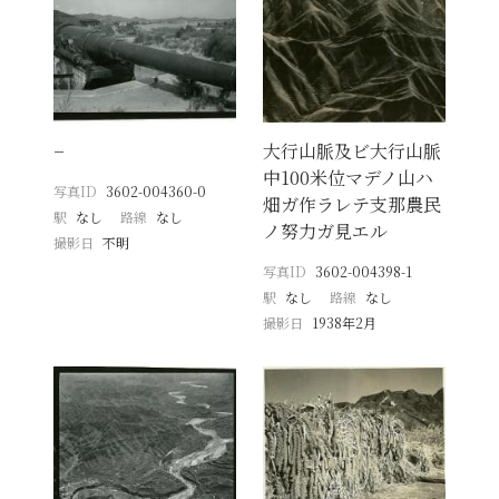
−
大行山脈及ビ大行山脈
中100米位マデノ山ハ
写真ID
3602-004360-0
畑ガ作ラレテ支那農民
駅
なし
路線
なし
ノ努力ガ見エル
撮影日
不明
写真ID
3602-004398-1
駅
なし
路線
なし
撮影日
1938年2月