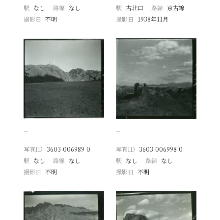
駅
なし
路線
なし
駅
古北口
路線
京古線
撮影日
不明
撮影日
1938年11月
−
−
写真ID
3603-006989-0
写真ID
3603-006998-0
駅
なし
路線
なし
駅
なし
路線
なし
撮影日
不明
撮影日
不明