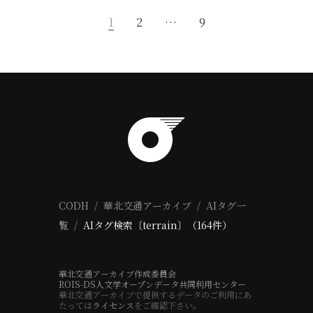
1
2
…
9
CODH
華北交通アーカイブ
AIタグ一
覧
AIタグ検索〔terrain〕（164件）
華北交通アーカイブ作成委員会
ROIS-DS人文学オープンデータ共同利用センター
華北交通アーカイブで提供するデータのご利用にあ
たっては
ライセンス
をご確認下さい。