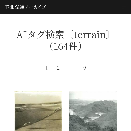
AIタグ検索〔terrain〕
（164件）
1
2
…
9