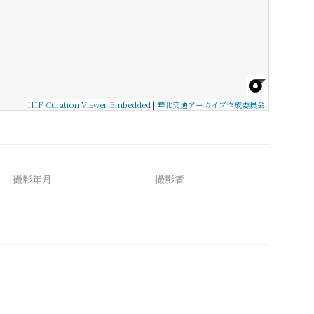
IIIF Curation Viewer Embedded
|
華北交通アーカイブ作成委員会
撮影年月
撮影者
備考