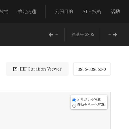
検索
華北交通
公開目的
AI・技術
活動
−
箱番号 3805
−
IIIF Curation Viewer
3805-038652-0
オリジナル写真
自動カラー化写真