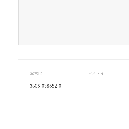
写真ID
タイトル
3805-038652-0
−
分類番号
検閲印