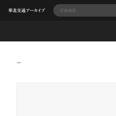
−
+
-