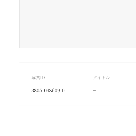
写真ID
タイトル
3805-038609-0
−
分類番号
検閲印