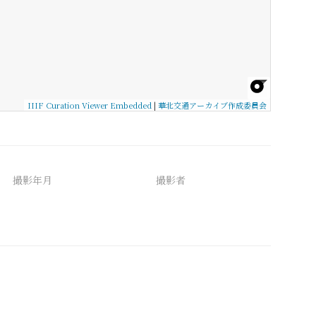
IIIF Curation Viewer Embedded
|
華北交通アーカイブ作成委員会
撮影年月
撮影者
備考