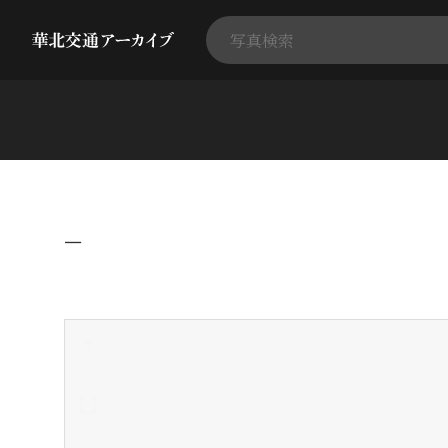
−
+
-