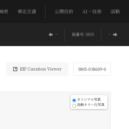
検索
華北交通
公開目的
AI・技術
活動
−
箱番号 3805
−
IIIF Curation Viewer
3805-038609-0
オリジナル写真
自動カラー化写真