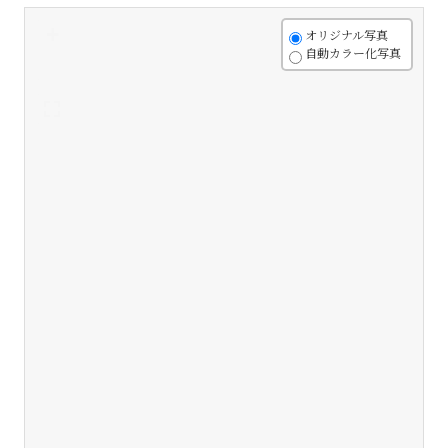
+
オリジナル写真
自動カラー化写真
-