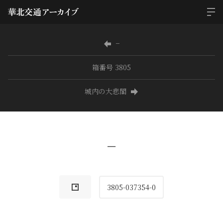
−
箱番号 3805
城内の大悲閣
−
3805-037354-0