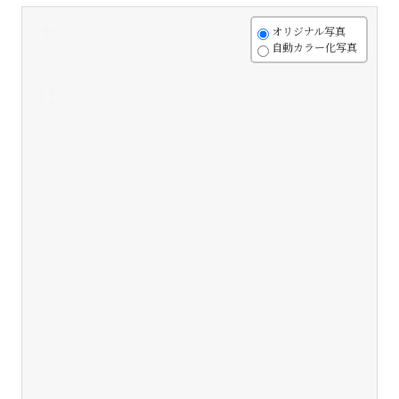
+
オリジナル写真
自動カラー化写真
-