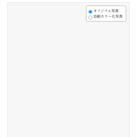
+
オリジナル写真
自動カラー化写真
-