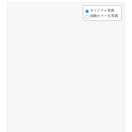
+
オリジナル写真
自動カラー化写真
-