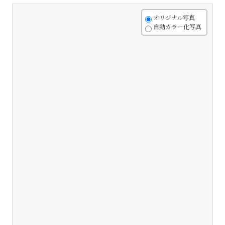
+
オリジナル写真
自動カラー化写真
-