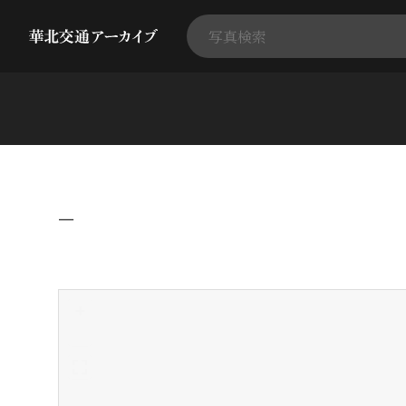
−
+
-