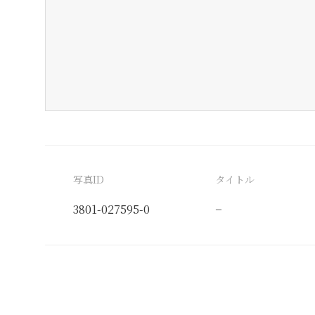
写真ID
タイトル
3801-027595-0
−
分類番号
検閲印