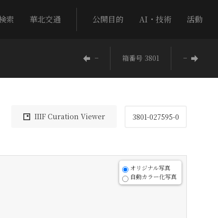
検索
華北交通
公開目的
AI・技術
活動
−
箱番号 3801
−
IIIF Curation Viewer
3801-027595-0
オリジナル写真
自動カラー化写真