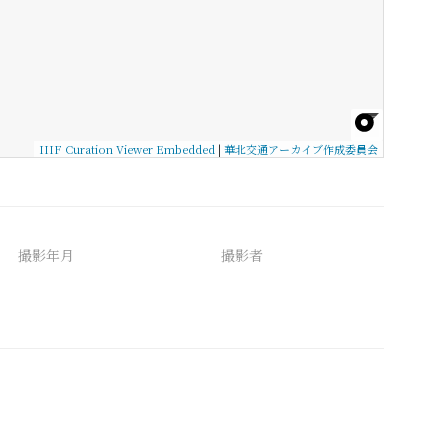
IIIF Curation Viewer Embedded
|
華北交通アーカイブ作成委員会
撮影年月
撮影者
備考