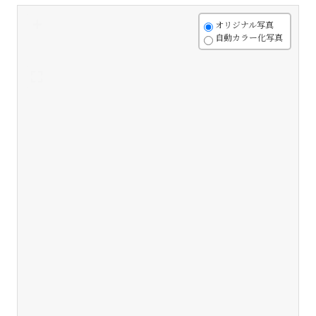
+
オリジナル写真
自動カラー化写真
-