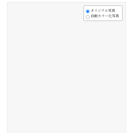
+
オリジナル写真
自動カラー化写真
-