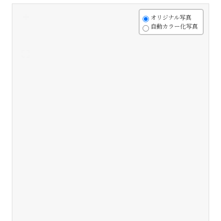
+
オリジナル写真
自動カラー化写真
-