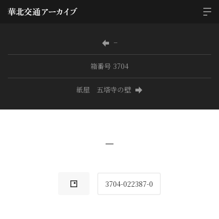
−
箱番号 3704
紙屋 五塔寺の壁
−
3704-022387-0