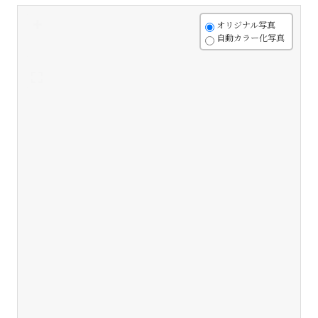
+
オリジナル写真
自動カラー化写真
-