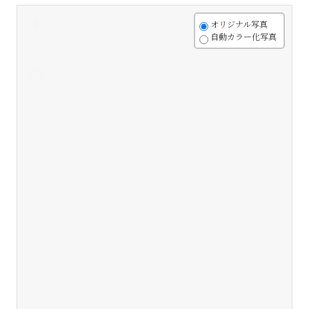
+
オリジナル写真
自動カラー化写真
-