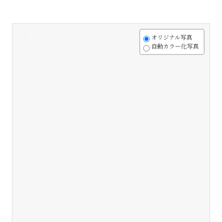
+
オリジナル写真
自動カラー化写真
-