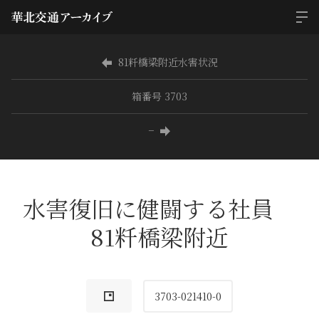
81粁橋梁附近水害状況
箱番号 3703
−
水害復旧に健闘する社員
81粁橋梁附近
3703-021410-0