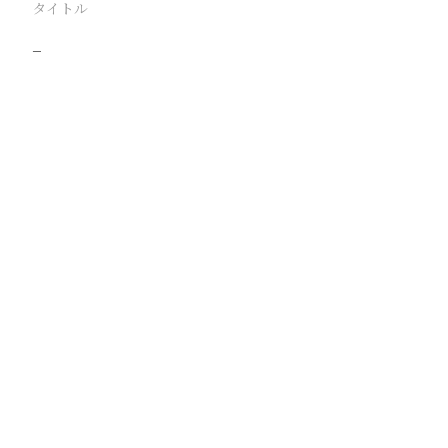
タイトル
−
駅
路線
撮影年月
撮影者