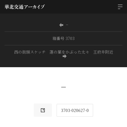
−
箱番号 3703
西の街頭スケッチ 蓮の葉をかぶった太々 王府井附近
−
3703-020627-0