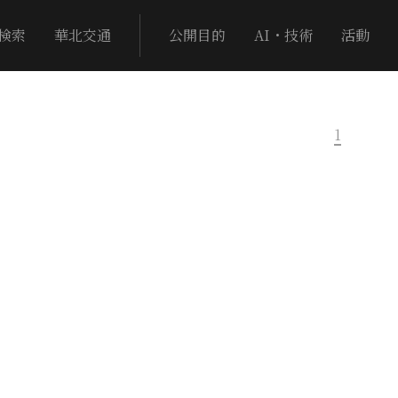
検索
華北交通
公開目的
AI・技術
活動
1