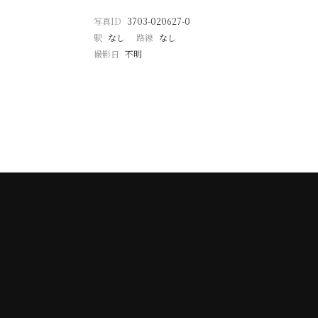
写真ID
3703-020627-0
駅
なし
路線
なし
撮影日
不明