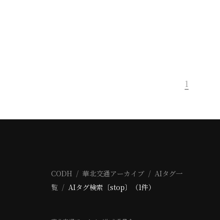
1
CODH
華北交通アーカイブ
AIタグ一
覧
AIタグ検索〔stop〕（1件）