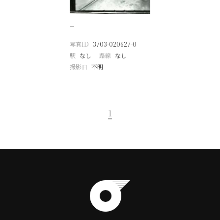
−
写真ID
3703-020627-0
駅
なし
路線
なし
撮影日
不明
1