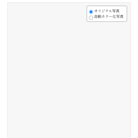
+
オリジナル写真
自動カラー化写真
-