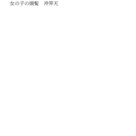
女の子の頭髪 冲笄天
駅
北京
路線
京古線
京包線
大台線
通州東站線
撮影年月
1939年6月
撮影者
石