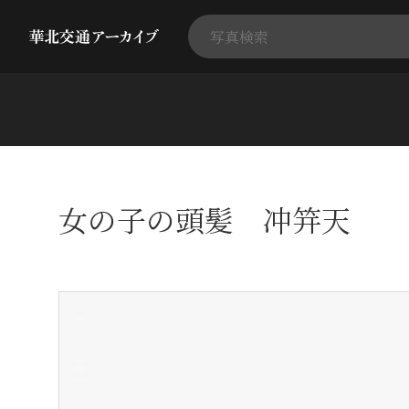
女の子の頭髪 冲笄天
+
-