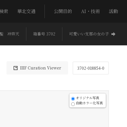
検索
華北交通
公開目的
AI・技術
活動
髪 冲笄天
箱番号 3702
可愛いい支那の女の子
IIIF Curation Viewer
3702-018854-0
オリジナル写真
自動カラー化写真