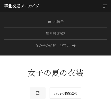
小孩子
箱番号 3702
女の子の頭髪 冲笄天
女子の夏の衣装
3702-018852-0