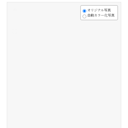
+
オリジナル写真
自動カラー化写真
-