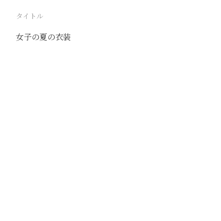
タイトル
女子の夏の衣装
駅
北京
路線
京古線
京包線
大台線
通州東站線
撮影年月
1939年6月