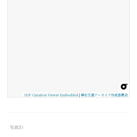
IIIF Curation Viewer Embedded
|
華北交通アーカイブ作成委員会
写真ID