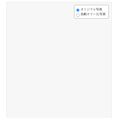
+
オリジナル写真
自動カラー化写真
-