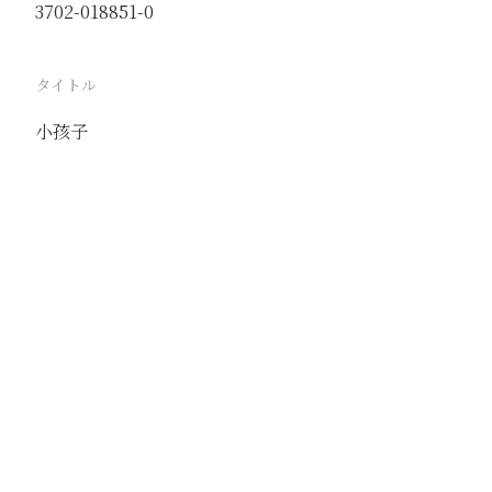
3702-018851-0
タイトル
小孩子
駅
北京
路線
京古線
京包線
大台線
通州東站線
撮影年月
1939年6月