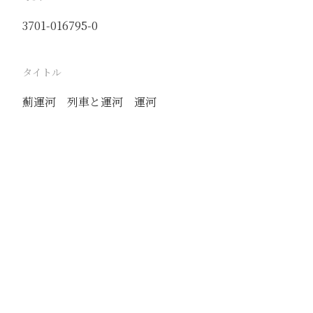
3701-016795-0
タイトル
薊運河 列車と運河 運河
駅
唐坊
路線
京山線
撮影年月