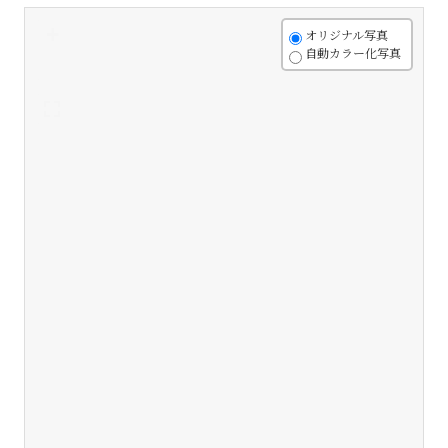
+
オリジナル写真
自動カラー化写真
-