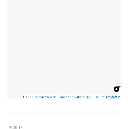
IIIF Curation Viewer Embedded
|
華北交通アーカイブ作成委員会
写真ID