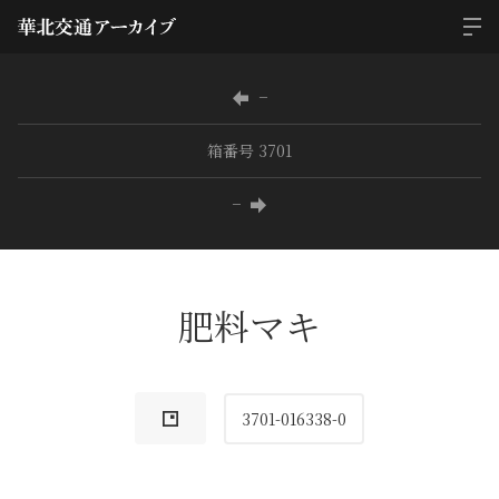
−
箱番号 3701
−
肥料マキ
3701-016338-0