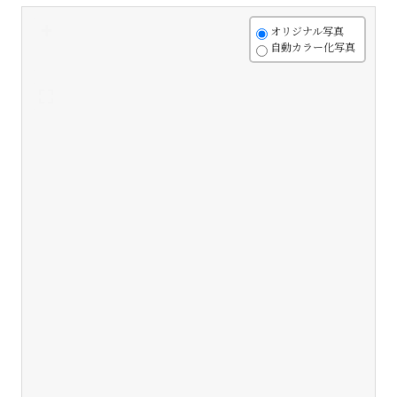
+
オリジナル写真
自動カラー化写真
-