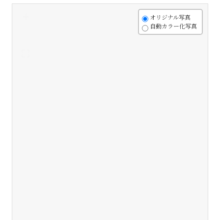
+
オリジナル写真
自動カラー化写真
-