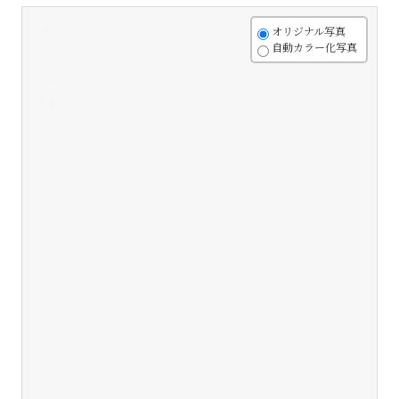
+
オリジナル写真
自動カラー化写真
-