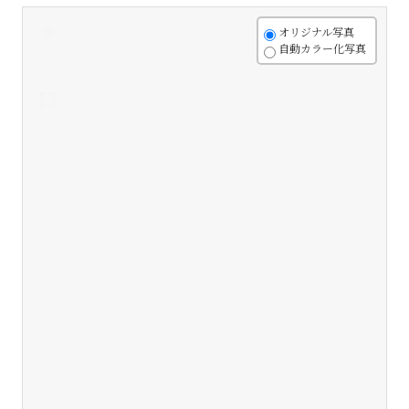
+
オリジナル写真
自動カラー化写真
-