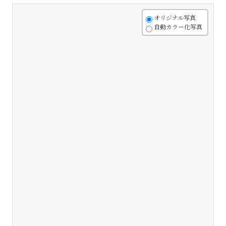
+
オリジナル写真
自動カラー化写真
-