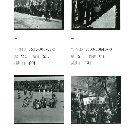
−
−
写真ID
3602-006471-0
写真ID
3603-008454-0
駅
なし
路線
なし
駅
なし
路線
なし
撮影日
不明
撮影日
不明
−
−