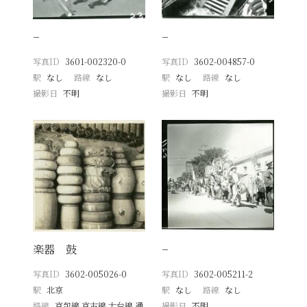
−
−
写真ID
3601-002320-0
写真ID
3602-004857-0
駅
なし
路線
なし
駅
なし
路線
なし
撮影日
不明
撮影日
不明
楽器 鼓
−
写真ID
3602-005026-0
写真ID
3602-005211-2
駅
北京
駅
なし
路線
なし
路線
京包線 京古線 大台線 通
撮影日
不明