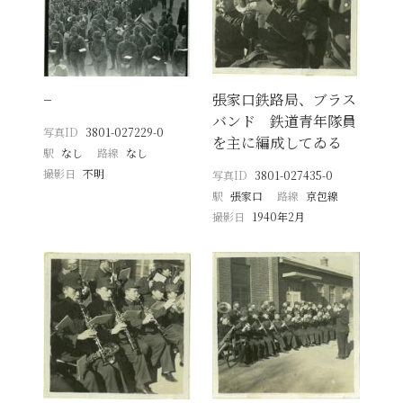
−
張家口鉄路局、ブラス
バンド 鉄道青年隊員
写真ID
3801-027229-0
を主に編成してゐる
駅
なし
路線
なし
撮影日
不明
写真ID
3801-027435-0
駅
張家口
路線
京包線
撮影日
1940年2月