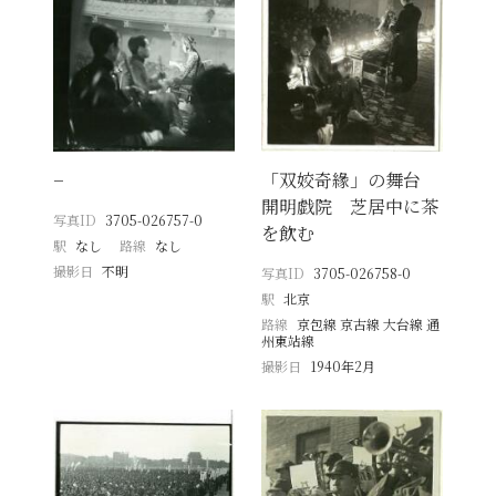
−
「双姣奇緣」の舞台
開明戯院 芝居中に茶
写真ID
3705-026757-0
を飲む
駅
なし
路線
なし
撮影日
不明
写真ID
3705-026758-0
駅
北京
路線
京包線 京古線 大台線 通
州東站線
撮影日
1940年2月