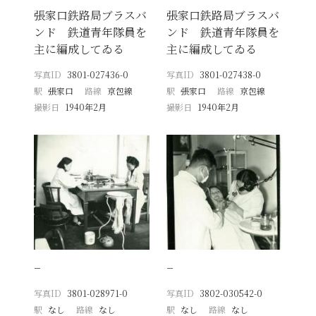
張家口鉄路局ブラスバ
張家口鉄路局ブラスバ
ンド 鉄道青年隊員を
ンド 鉄道青年隊員を
主に編成してゐる
主に編成してゐる
写真ID
3801-027436-0
写真ID
3801-027438-0
駅
張家口
路線
京包線
駅
張家口
路線
京包線
撮影日
1940年2月
撮影日
1940年2月
−
−
写真ID
3801-028971-0
写真ID
3802-030542-0
駅
なし
路線
なし
駅
なし
路線
なし