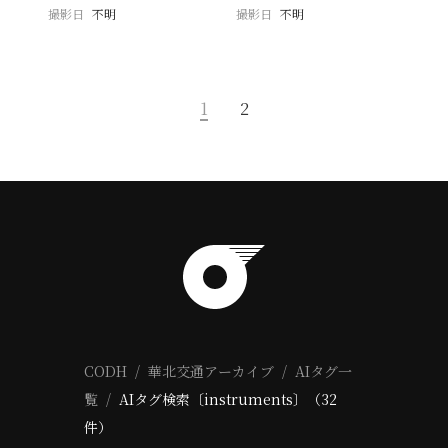
撮影日
不明
撮影日
不明
1
2
CODH
華北交通アーカイブ
AIタグ一
覧
AIタグ検索〔instruments〕（32
件）