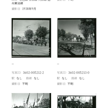
州東站線
撮影日
1938年9月
−
−
写真ID
3602-005212-2
写真ID
3602-005213-0
駅
なし
路線
なし
駅
なし
路線
なし
撮影日
不明
撮影日
不明