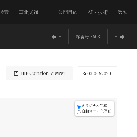
検索
華北交通
公開目的
AI・技術
活動
−
箱番号 3603
−
IIIF Curation Viewer
3603-006902-0
オリジナル写真
自動カラー化写真