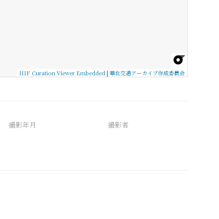
IIIF Curation Viewer Embedded
|
華北交通アーカイブ作成委員会
撮影年月
撮影者
備考