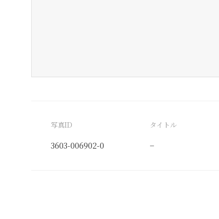
写真ID
タイトル
3603-006902-0
−
分類番号
検閲印