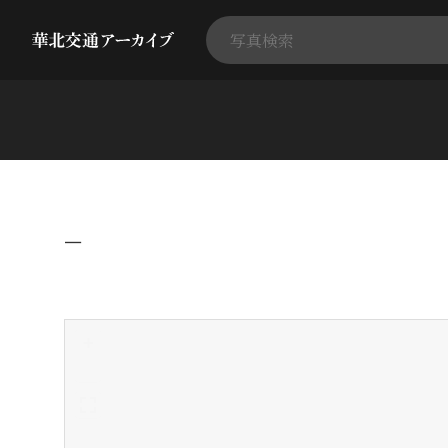
−
+
-