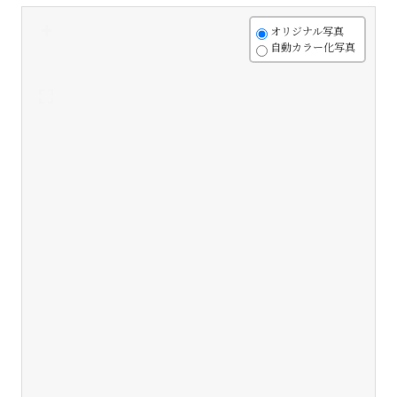
+
オリジナル写真
自動カラー化写真
-