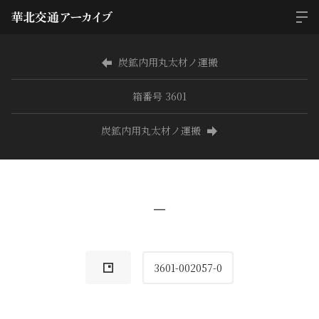
炭鉱内用丸太材ノ運搬
箱番号 3601
炭鉱内用丸太材ノ運搬
−
3601-002057-0