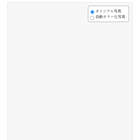
+
オリジナル写真
自動カラー化写真
-