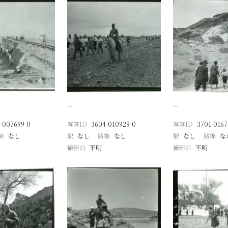
−
−
-007699-0
写真ID
3604-010929-0
写真ID
3701-0167
線
なし
駅
なし
路線
なし
駅
なし
路線
な
撮影日
不明
撮影日
不明