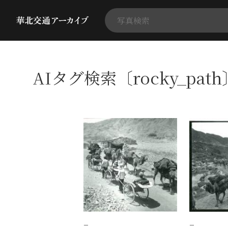
AIタグ検索〔rocky_pat
−
−