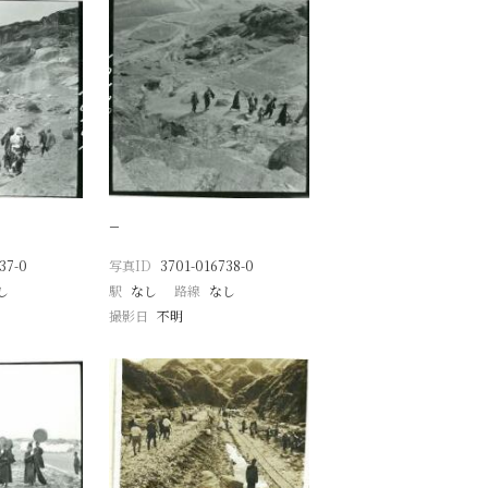
−
37-0
写真ID
3701-016738-0
し
駅
なし
路線
なし
撮影日
不明