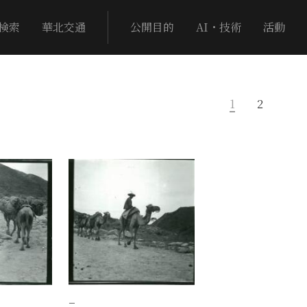
検索
華北交通
公開目的
AI・技術
活動
1
2
−