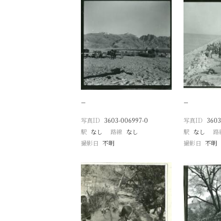
−
−
写真ID
3603-006997-0
写真ID
3603
駅
なし
路線
なし
駅
なし
路
撮影日
不明
撮影日
不明