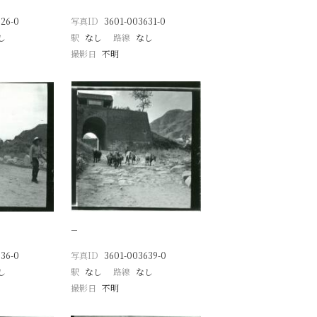
26-0
写真ID
3601-003631-0
し
駅
なし
路線
なし
撮影日
不明
−
36-0
写真ID
3601-003639-0
し
駅
なし
路線
なし
撮影日
不明