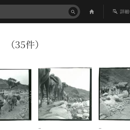
詳細
h〕（35件）
−
−