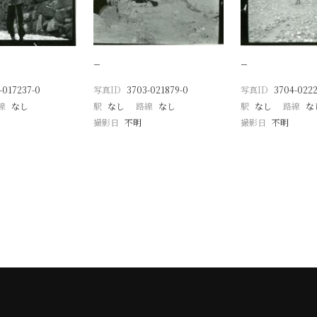
−
−
-017237-0
写真ID
3703-021879-0
写真ID
3704-0222
線
なし
駅
なし
路線
なし
駅
なし
路線
な
撮影日
不明
撮影日
不明