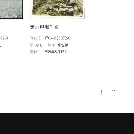
第六現場作業
82-0
写真ID
3704-023072-0
し
駅
なし
路線
京包線
撮影日
1939年8月17日
1
2