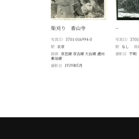
柴刈り 香山寺
−
写真ID
3701-016994-0
写真ID
3701
駅
北京
駅
なし
路
路線
京包線 京古線 大台線 通州
撮影日
不明
東站線
撮影日
1939年5月